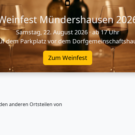
Weinfest Mündershausen 202
Samstag, 22. August 2026 · ab 17 Uhr
uf dem Parkplatz vor dem Dorfgemeinschaftsha
Zum Weinfest
den anderen Ortsteilen von